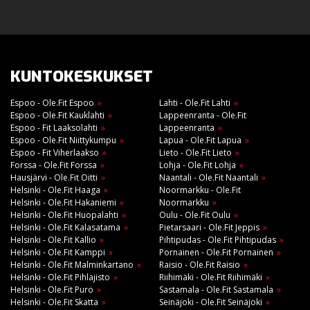
KUNTOKESKUKSET
Espoo - Ole.Fit Espoo
Lahti - Ole.Fit Lahti
Espoo - Ole.Fit Kauklahti
Lappeenranta - Ole.Fit
Espoo - Fit Laaksolahti
Lappeenranta
Espoo - Ole.Fit Niittykumpu
Lapua - Ole.Fit Lapua
Espoo - Fit Viherlaakso
Lieto - Ole.Fit Lieto
Forssa - Ole.Fit Forssa
Lohja - Ole.Fit Lohja
Hausjärvi - Ole.Fit Oitti
Naantali - Ole.Fit Naantali
Helsinki - Ole.Fit Haaga
Noormarkku - Ole.Fit
Helsinki - Ole.Fit Hakaniemi
Noormarkku
Helsinki - Ole.Fit Huopalahti
Oulu - Ole.Fit Oulu
Helsinki - Ole.Fit Kalasatama
Pietarsaari - Ole.Fit Jeppis
Helsinki - Ole.Fit Kallio
Pihtipudas - Ole.Fit Pihtipudas
Helsinki - Ole.Fit Kamppi
Pornainen - Ole.Fit Pornainen
Helsinki - Ole.Fit Malminkartano
Raisio - Ole.Fit Raisio
Helsinki - Ole.Fit Pihlajisto
Riihimäki - Ole.Fit Riihimäki
Helsinki - Ole.Fit Puro
Sastamala - Ole.Fit Sastamala
Helsinki - Ole.Fit Skatta
Seinäjoki - Ole.Fit Seinäjoki