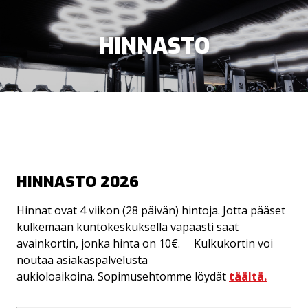
HINNASTO
LIIKUNTARAHOILLA MAKSAMINEN
KUNTOSALI
HINNASTO 2026
OHJATUT TUNNIT
Hinnat ovat 4 viikon (28 päivän) hintoja. Jotta pääset
PERSONAL TRAINING
kulkemaan kuntokeskuksella vapaasti saat
avainkortin, jonka hinta on 10€. Kulkukortin voi
LAPSIPARKKI
noutaa asiakaspalvelusta
aukioloaikoina. Sopimusehtomme löydät
täältä.