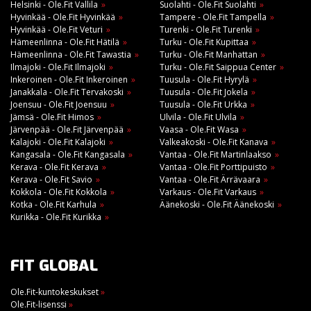
Helsinki - Ole.Fit Vallila
Suolahti - Ole.Fit Suolahti
Hyvinkää - Ole.Fit Hyvinkää
Tampere - Ole.Fit Tampella
Hyvinkää - Ole.Fit Veturi
Turenki - Ole.Fit Turenki
Hämeenlinna - Ole.Fit Hätilä
Turku - Ole.Fit Kupittaa
Hämeenlinna - Ole.Fit Tawastia
Turku - Ole.Fit Manhattan
Ilmajoki - Ole.Fit Ilmajoki
Turku - Ole.Fit Saippua Center
Inkeroinen - Ole.Fit Inkeroinen
Tuusula - Ole.Fit Hyrylä
Janakkala - Ole.Fit Tervakoski
Tuusula - Ole.Fit Jokela
Joensuu - Ole.Fit Joensuu
Tuusula - Ole.Fit Urkka
Jämsä - Ole.Fit Himos
Ulvila - Ole.Fit Ulvila
Järvenpää - Ole.Fit Järvenpää
Vaasa - Ole.Fit Wasa
Kalajoki - Ole.Fit Kalajoki
Valkeakoski - Ole.Fit Kanava
Kangasala - Ole.Fit Kangasala
Vantaa - Ole.Fit Martinlaakso
Kerava - Ole.Fit Kerava
Vantaa - Ole.Fit Porttipuisto
Kerava - Ole.Fit Savio
Vantaa - Ole.Fit Ärrävaara
Kokkola - Ole.Fit Kokkola
Varkaus - Ole.Fit Varkaus
Kotka - Ole.Fit Karhula
Äänekoski - Ole.Fit Äänekoski
Kurikka - Ole.Fit Kurikka
FIT GLOBAL
Ole.Fit-kuntokeskukset
»
Ole.Fit-lisenssi
»