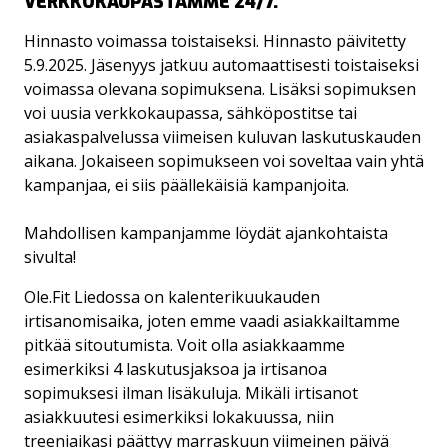
VERKKOKAUPASTAMME 24/7.
Hinnasto voimassa toistaiseksi. Hinnasto päivitetty
5.9.2025. Jäsenyys jatkuu automaattisesti toistaiseksi
voimassa olevana sopimuksena. Lisäksi sopimuksen
voi uusia verkkokaupassa, sähköpostitse tai
asiakaspalvelussa viimeisen kuluvan laskutuskauden
aikana. Jokaiseen sopimukseen voi soveltaa vain yhtä
kampanjaa, ei siis päällekäisiä kampanjoita.
Mahdollisen kampanjamme löydät ajankohtaista
sivulta!
Ole.Fit Liedossa on kalenterikuukauden
irtisanomisaika, joten emme vaadi asiakkailtamme
pitkää sitoutumista. Voit olla asiakkaamme
esimerkiksi 4 laskutusjaksoa ja irtisanoa
sopimuksesi ilman lisäkuluja. Mikäli irtisanot
asiakkuutesi esimerkiksi lokakuussa, niin
treeniaikasi päättyy marraskuun viimeinen päivä