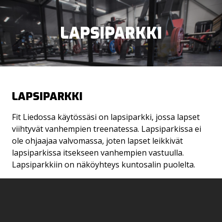
LAPSIPARKKI
LAPSI­PARKKI
LIIKUNTARAHOILLA MAKSAMINEN
KUNTOSALI
Fit Liedossa käytössäsi on lapsiparkki, jossa lapset
viihtyvät vanhempien treenatessa. Lapsiparkissa ei
OHJATUT TUNNIT
ole ohjaajaa valvomassa, joten lapset leikkivät
lapsiparkissa itsekseen vanhempien vastuulla.
PERSONAL TRAINING
Lapsiparkkiin on näköyhteys kuntosalin puolelta.
LAPSIPARKKI