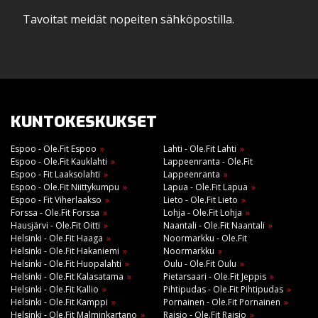
Tavoitat meidät nopeiten sähköpostilla.
KUNTOKESKUKSET
Espoo - Ole.Fit Espoo
Lahti - Ole.Fit Lahti
Espoo - Ole.Fit Kauklahti
Lappeenranta - Ole.Fit
Espoo - Fit Laaksolahti
Lappeenranta
Espoo - Ole.Fit Niittykumpu
Lapua - Ole.Fit Lapua
Espoo - Fit Viherlaakso
Lieto - Ole.Fit Lieto
Forssa - Ole.Fit Forssa
Lohja - Ole.Fit Lohja
Hausjärvi - Ole.Fit Oitti
Naantali - Ole.Fit Naantali
Helsinki - Ole.Fit Haaga
Noormarkku - Ole.Fit
Helsinki - Ole.Fit Hakaniemi
Noormarkku
Helsinki - Ole.Fit Huopalahti
Oulu - Ole.Fit Oulu
Helsinki - Ole.Fit Kalasatama
Pietarsaari - Ole.Fit Jeppis
Helsinki - Ole.Fit Kallio
Pihtipudas - Ole.Fit Pihtipudas
Helsinki - Ole.Fit Kamppi
Pornainen - Ole.Fit Pornainen
Helsinki - Ole.Fit Malminkartano
Raisio - Ole.Fit Raisio