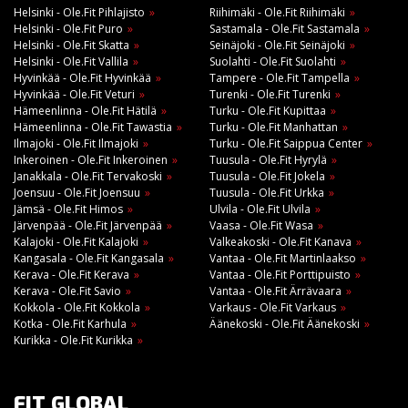
Helsinki - Ole.Fit Pihlajisto
Riihimäki - Ole.Fit Riihimäki
Helsinki - Ole.Fit Puro
Sastamala - Ole.Fit Sastamala
Helsinki - Ole.Fit Skatta
Seinäjoki - Ole.Fit Seinäjoki
Helsinki - Ole.Fit Vallila
Suolahti - Ole.Fit Suolahti
Hyvinkää - Ole.Fit Hyvinkää
Tampere - Ole.Fit Tampella
Hyvinkää - Ole.Fit Veturi
Turenki - Ole.Fit Turenki
Hämeenlinna - Ole.Fit Hätilä
Turku - Ole.Fit Kupittaa
Hämeenlinna - Ole.Fit Tawastia
Turku - Ole.Fit Manhattan
Ilmajoki - Ole.Fit Ilmajoki
Turku - Ole.Fit Saippua Center
Inkeroinen - Ole.Fit Inkeroinen
Tuusula - Ole.Fit Hyrylä
Janakkala - Ole.Fit Tervakoski
Tuusula - Ole.Fit Jokela
Joensuu - Ole.Fit Joensuu
Tuusula - Ole.Fit Urkka
Jämsä - Ole.Fit Himos
Ulvila - Ole.Fit Ulvila
Järvenpää - Ole.Fit Järvenpää
Vaasa - Ole.Fit Wasa
Kalajoki - Ole.Fit Kalajoki
Valkeakoski - Ole.Fit Kanava
Kangasala - Ole.Fit Kangasala
Vantaa - Ole.Fit Martinlaakso
Kerava - Ole.Fit Kerava
Vantaa - Ole.Fit Porttipuisto
Kerava - Ole.Fit Savio
Vantaa - Ole.Fit Ärrävaara
Kokkola - Ole.Fit Kokkola
Varkaus - Ole.Fit Varkaus
Kotka - Ole.Fit Karhula
Äänekoski - Ole.Fit Äänekoski
Kurikka - Ole.Fit Kurikka
FIT GLOBAL