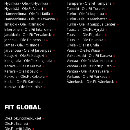
Hyvinkää - Ole.Fit Hyvinkää
Tampere - Ole.Fit Tampella
Hyvinkää - Ole.Fit Veturi
Turenki - Ole.Fit Turenki
Hämeenlinna - Ole.Fit Hätilä
Turku - Ole.Fit Kupittaa
Hämeenlinna - Ole.Fit Tawastia
Turku - Ole.Fit Manhattan
Ilmajoki - Ole.Fit Ilmajoki
Turku - Ole.Fit Saippua Center
Inkeroinen - Ole.Fit Inkeroinen
Tuusula - Ole.Fit Hyrylä
Janakkala - Ole.Fit Tervakoski
Tuusula - Ole.Fit Jokela
Joensuu - Ole.Fit Joensuu
Tuusula - Ole.Fit Urkka
Jämsä - Ole.Fit Himos
Ulvila - Ole.Fit Ulvila
Järvenpää - Ole.Fit Järvenpää
Vaasa - Ole.Fit Wasa
Kalajoki - Ole.Fit Kalajoki
Valkeakoski - Ole.Fit Kanava
Kangasala - Ole.Fit Kangasala
Vantaa - Ole.Fit Martinlaakso
Kerava - Ole.Fit Kerava
Vantaa - Ole.Fit Porttipuisto
Kerava - Ole.Fit Savio
Vantaa - Ole.Fit Ärrävaara
Kokkola - Ole.Fit Kokkola
Varkaus - Ole.Fit Varkaus
Kotka - Ole.Fit Karhula
Äänekoski - Ole.Fit Äänekoski
Kurikka - Ole.Fit Kurikka
FIT GLOBAL
Ole.Fit-kuntokeskukset
»
Ole.Fit-lisenssi
»
Ole.Fit-yrittäjäksi
»