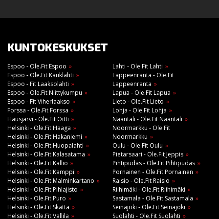
KUNTOKESKUKSET
Espoo - Ole.Fit Espoo
Lahti - Ole.Fit Lahti
Espoo - Ole.Fit Kauklahti
Lappeenranta - Ole.Fit
Espoo - Fit Laaksolahti
Lappeenranta
Espoo - Ole.Fit Niittykumpu
Lapua - Ole.Fit Lapua
Espoo - Fit Viherlaakso
Lieto - Ole.Fit Lieto
Forssa - Ole.Fit Forssa
Lohja - Ole.Fit Lohja
Hausjärvi - Ole.Fit Oitti
Naantali - Ole.Fit Naantali
Helsinki - Ole.Fit Haaga
Noormarkku - Ole.Fit
Helsinki - Ole.Fit Hakaniemi
Noormarkku
Helsinki - Ole.Fit Huopalahti
Oulu - Ole.Fit Oulu
Helsinki - Ole.Fit Kalasatama
Pietarsaari - Ole.Fit Jeppis
Helsinki - Ole.Fit Kallio
Pihtipudas - Ole.Fit Pihtipudas
Helsinki - Ole.Fit Kamppi
Pornainen - Ole.Fit Pornainen
Helsinki - Ole.Fit Malminkartano
Raisio - Ole.Fit Raisio
Helsinki - Ole.Fit Pihlajisto
Riihimäki - Ole.Fit Riihimäki
Helsinki - Ole.Fit Puro
Sastamala - Ole.Fit Sastamala
Helsinki - Ole.Fit Skatta
Seinäjoki - Ole.Fit Seinäjoki
Helsinki - Ole.Fit Vallila
Suolahti - Ole.Fit Suolahti