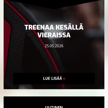
TREENAA KESÄLLÄ
VIERAISSA
25.05.2026
LUE LISÄÄ
»
UUTINEN