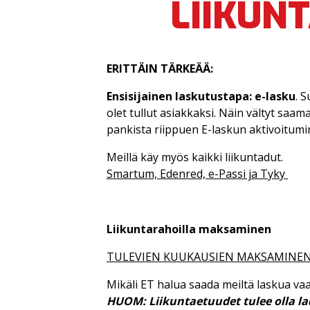
LIIKUN
ERITTÄIN TÄRKEÄÄ:
Ensisijainen laskutustapa: e-lasku
. 
olet tullut asiakkaksi. Näin vältyt saam
pankista riippuen E-laskun aktivoitumin
Meillä käy myös kaikki liikuntadut.
Smartum, Edenred, e-Passi ja Tyky
Liikuntarahoilla maksaminen
TULEVIEN KUUKAUSIEN MAKSAMINEN
Mikäli ET halua saada meiltä laskua vaa
HUOM: Liikuntaetuudet tulee olla l