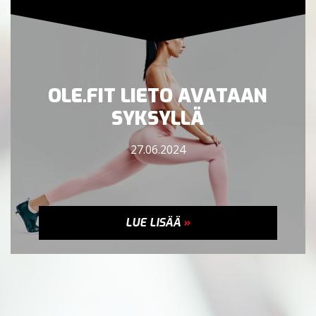
OLE.FIT LIETO AVATAAN
SYKSYLLÄ
27.06.2024
LUE LISÄÄ
»