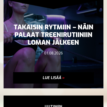
TAKAISIN RYTMIIN – NÄIN
PALAAT TREENIRUTIINIIN
LOMAN JÄLKEEN
01.08.2026
LUE LISÄÄ
»
UUTINEN