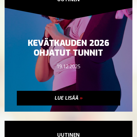
KEVÄTKAUDEN 2026
OHJATUT TUNNIT
19.12.2025
LUE LISÄÄ
»
UUTINEN