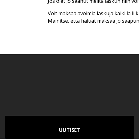
Jos olet jo saanut meiltä laskun niin vo
Voit maksaa avoimia laskuja kaikilla lii
Mainitse, että haluat maksaa jo saapu
UUTISET