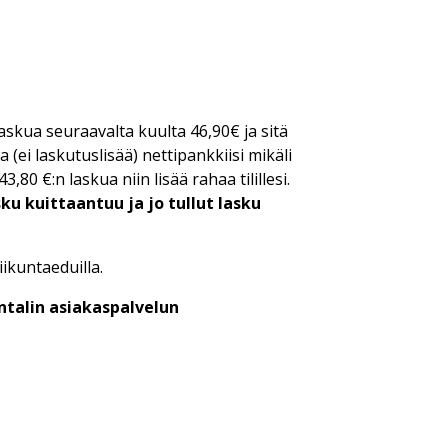
laskua seuraavalta kuulta 46,90€ ja sitä
(ei laskutuslisää) nettipankkiisi mikäli
3,80 €:n laskua niin lisää rahaa tilillesi.
sku kuittaantuu ja jo tullut lasku
ikuntaeduilla.
ntalin asiakaspalvelun