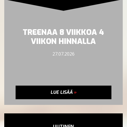
TREENAA 8 VIIKKOA 4
VIIKON HINNALLA
27.07.2026
LUE LISÄÄ
»
UUTINEN