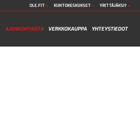
OLE.FIT
»
KUNTOKESKUKSET
»
YRITTÄJÄKSI?
»
AJANKOHTAISTA
VERKKOKAUPPA
YHTEYSTIEDOT