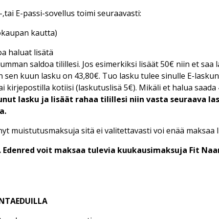
,tai E-passi-sovellus toimi seuraavasti:
kokaupan kautta)
oa haluat lisätä
man saldoa tilillesi. Jos esimerkiksi lisäät 50€ niin et saa 
 sen kuun lasku on 43,80€. Tuo lasku tulee sinulle E-laskuna 
 kirjepostilla kotiisi (laskutuslisä 5€). Mikäli et halua saada 4
ut lasku ja lisäät rahaa tilillesi niin vasta seuraava la
la.
yt muistutusmaksuja sitä ei valitettavasti voi enää maksaa li
im. Edenred voit maksaa tulevia kuukausimaksuja Fit Naa
UNTAEDUILLA