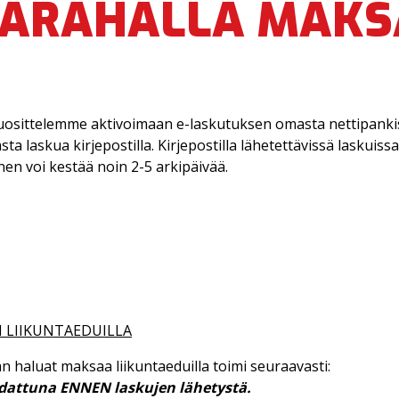
TARAHALLA MAK
Suosittelemme aktivoimaan e-laskutuksen omasta nettipank
asta laskua kirjepostilla. Kirjepostilla lähetettävissä laskuis
en voi kestää noin 2-5 arkipäivää.
 LIIKUNTAEDUILLA
n haluat maksaa liikuntaeduilla toimi seuraavasti:
adattuna ENNEN laskujen lähetystä.