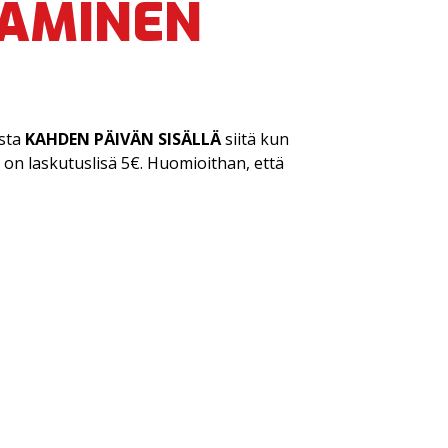
SAMINEN
ista
KAHDEN PÄIVÄN SISÄLLÄ
siitä kun
sa on laskutuslisä 5€. Huomioithan, että