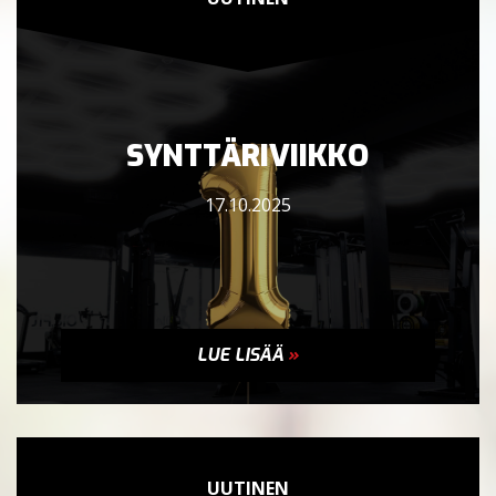
SYNTTÄRIVIIKKO
17.10.2025
LUE LISÄÄ
»
UUTINEN