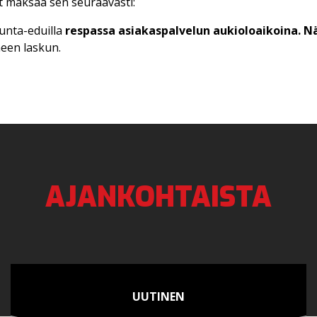
it maksaa sen seuraavasti:
kunta-eduilla
respassa asiakaspalvelun aukioloaikoina. N
neen laskun.
AJANKOHTAISTA
UUTINEN