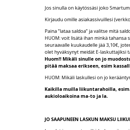
Jos sinulla on käytössäsi joko Smartum-
Kirjaudu omille asiakassivuillesi (verk
Paina ”lataa saldoa” ja valitse mitä sald
HUOM: voit lisätä ihan minkä tahansa sum
seuraavalle kuukaudelle jää 3,10€, joten
olet hyväksynyt meidät E-laskuttajiksi tai
Huom!! Mikäli sinulle on jo muodostun
pitää maksaa erikseen, esim kassal
HUOM: Mikäli laskullesi on jo kerääntyn
Kaikilla muilla liikuntarahoilla, es
aukioloaikoina ma-to ja la.
JO SAAPUNEEN LASKUN MAKSU LIIK