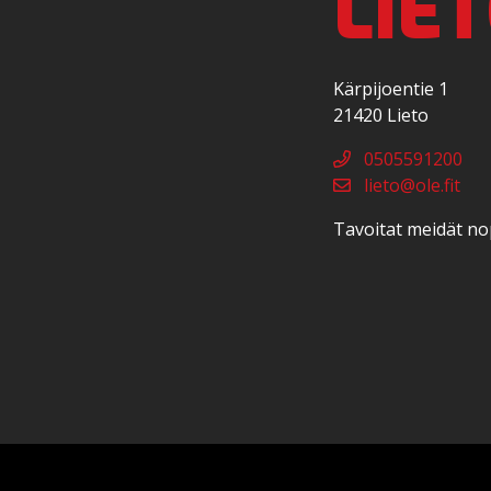
LIE
Kärpijoentie 1
21420 Lieto
0505591200
lieto@ole.fit
Tavoitat meidät no