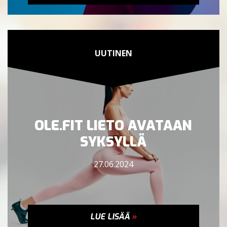
UUTINEN
OLE.FIT LIETO AVATAAN
SYKSYLLÄ
27.06.2024
LUE LISÄÄ
»