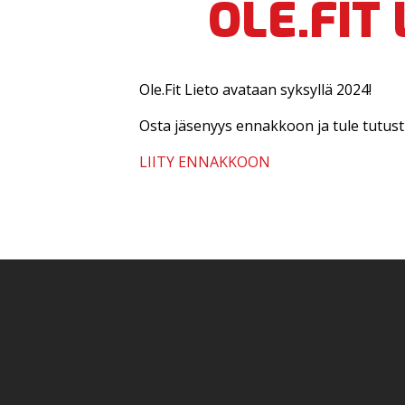
OLE.FIT
Ole.Fit Lieto avataan syksyllä 2024!
Osta jäsenyys ennakkoon ja tule tut
LIITY ENNAKKOON