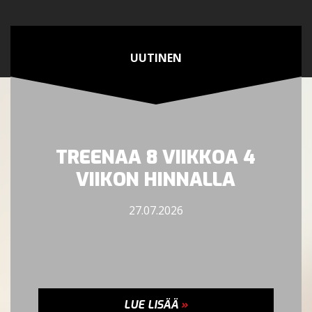
UUTINEN
TREENAA 8 VIIKKOA 4
VIIKON HINNALLA
27.07.2026
LUE LISÄÄ
»