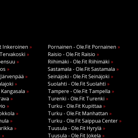
it Inkeroinen
Pornainen - Ole.Fit Pornainen
t Tervakoski
Raisio - Ole.Fit Raisio
Joensuu
Riihimäki - Ole.Fit Riihimäki
mos
Sastamala - Ole.Fit Sastamala
t Järvenpää
Seinäjoki - Ole.Fit Seinäjoki
alajoki
Suolahti - Ole.Fit Suolahti
t Kangasala
Tampere - Ole.Fit Tampella
rava
Turenki - Ole.Fit Turenki
vio
Turku - Ole.Fit Kupittaa
Kokkola
Turku - Ole.Fit Manhattan
hula
Turku - Ole.Fit Saippua Center
urikka
Tuusula - Ole.Fit Hyrylä
i
Tuusula - Ole.Fit Jokela