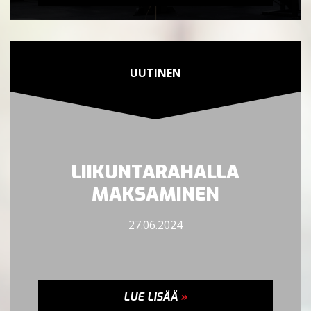
UUTINEN
LIIKUNTARAHALLA
MAKSAMINEN
27.06.2024
LUE LISÄÄ
»