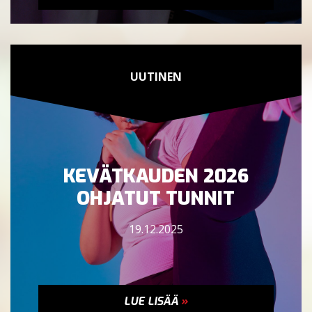
UUTINEN
KEVÄTKAUDEN 2026
OHJATUT TUNNIT
19.12.2025
LUE LISÄÄ
»