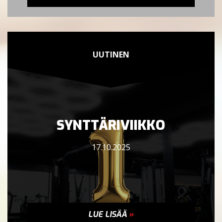
UUTINEN
SYNTTÄRIVIIKKO
17.10.2025
LUE LISÄÄ
»